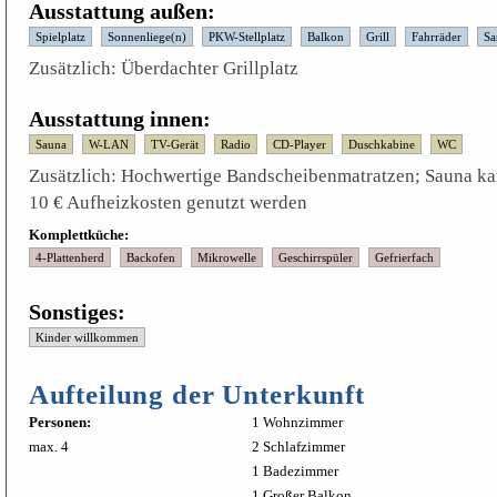
Ausstattung außen:
Spielplatz
Sonnenliege(n)
PKW-Stellplatz
Balkon
Grill
Fahrräder
Sa
Zusätzlich:
Überdachter Grillplatz
Ausstattung innen:
Sauna
W-LAN
TV-Gerät
Radio
CD-Player
Duschkabine
WC
Zusätzlich:
Hochwertige Bandscheibenmatratzen; Sauna ka
10 € Aufheizkosten genutzt werden
Komplettküche:
4-Plattenherd
Backofen
Mikrowelle
Geschirrspüler
Gefrierfach
Sonstiges:
Kinder willkommen
Aufteilung der Unterkunft
Personen:
1 Wohnzimmer
max. 4
2 Schlafzimmer
1 Badezimmer
1 Großer Balkon