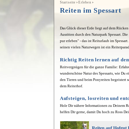
›
›
Startseite
Erleben
Sie sind hier
Reiten im Spessart
Das Glück dieser Erde liegt auf dem Rücken d
Ausritten durch den Naturpark Spessart. Di
pur erleben" - das ist Reiturlaub im Spessa
seinen vielen Naturwegen ist ein Reiterparad
Richtig Reiten lernen auf de
Reitvergnügen für die ganze Familie: Erfahr
wunderschöne Natur des Spessarts, wie Du e
den Tieren und beim Ponyreiten begeistert s
dem Reiterhof.
Aufsteigen, losreiten und en
Hole Dir nähere Informationen zu Deinem Rei
helfen Dir gerne, damit Du hoch zu Ross De
Reiten auf Hofgut 