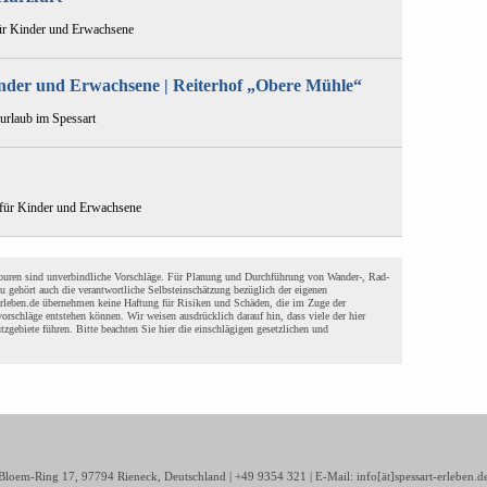
für Kinder und Erwachsene
Kinder und Erwachsene | Reiterhof „Obere Mühle“
rurlaub im Spessart
e für Kinder und Erwachsene
n Touren sind unverbindliche Vorschläge. Für Planung und Durchführung von Wander-, Rad-
zu gehört auch die verantwortliche Selbsteinschätzung bezüglich der eigenen
-erleben.de übernehmen keine Haftung für Risiken und Schäden, die im Zuge der
orschläge entstehen können. Wir weisen ausdrücklich darauf hin, dass viele der hier
tzgebiete führen. Bitte beachten Sie hier die einschlägigen gesetzlichen und
r-Bloem-Ring 17, 97794 Rieneck, Deutschland | +49 9354 321 | E-Mail: info[ät]spessart-erleben.d