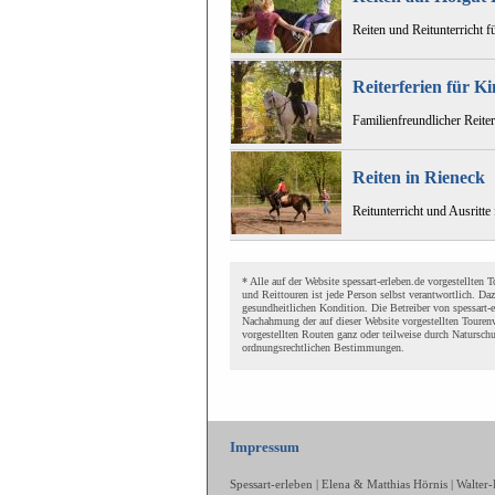
Reiten und Reitunterricht 
Reiterferien für 
Familienfreundlicher Reite
Reiten in Rieneck
Reitunterricht und Ausritt
* Alle auf der Website spessart-erleben.de vorgestellte
und Reittouren ist jede Person selbst verantwortlich. Da
gesundheitlichen Kondition. Die Betreiber von spessart
Nachahmung der auf dieser Website vorgestellten Tourenv
vorgestellten Routen ganz oder teilweise durch Naturschu
ordnungsrechtlichen Bestimmungen.
Impressum
Spessart-erleben | Elena & Matthias Hörnis | Walte