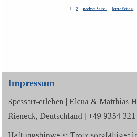
1
2
nächste Seite ›
letzte Seite »
Seiten
Impressum
Spessart-erleben | Elena & Matthias 
Rieneck, Deutschland | +49 9354 321 |
Haftungshinweis: Trotz sorgfältiger i