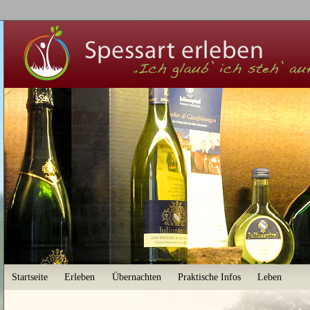
User menu
Startseite
Erleben
Übernachten
Praktische Infos
Leben