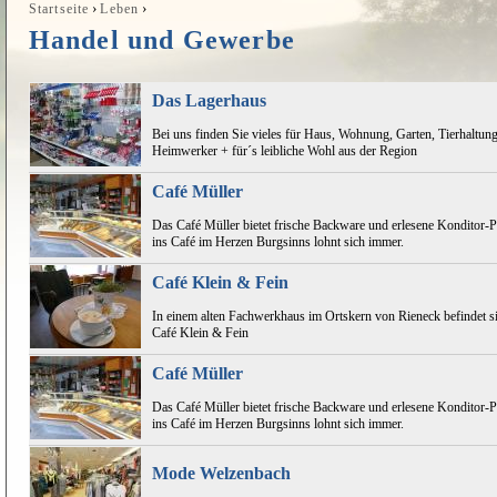
›
›
Startseite
Leben
Sie sind hier
Handel und Gewerbe
Das Lagerhaus
Bei uns finden Sie vieles für Haus, Wohnung, Garten, Tierhaltung
Heimwerker + für´s leibliche Wohl aus der Region
Café Müller
Das Café Müller bietet frische Backware und erlesene Konditor-P
ins Café im Herzen Burgsinns lohnt sich immer.
Café Klein & Fein
In einem alten Fachwerkhaus im Ortskern von Rieneck befindet sic
Café Klein & Fein
Café Müller
Das Café Müller bietet frische Backware und erlesene Konditor-P
ins Café im Herzen Burgsinns lohnt sich immer.
Mode Welzenbach