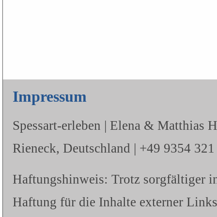
Impressum
Spessart-erleben | Elena & Matthias 
Rieneck, Deutschland | +49 9354 321 |
Haftungshinweis: Trotz sorgfältiger i
Haftung für die Inhalte externer Links