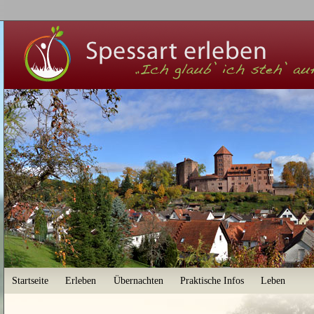
User menu
Startseite
Erleben
Übernachten
Praktische Infos
Leben