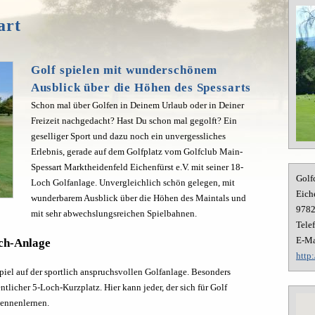
art
Golf spielen mit wunderschönem
Ausblick über die Höhen des Spessarts
Schon mal über Golfen in Deinem Urlaub oder in Deiner
Freizeit nachgedacht? Hast Du schon mal gegolft? Ein
geselliger Sport und dazu noch ein unvergessliches
Erlebnis, gerade auf dem Golfplatz vom Golfclub Main-
Spessart Marktheidenfeld Eichenfürst e.V. mit seiner 18-
Golf
Loch Golfanlage. Unvergleichlich schön gelegen, mit
Eich
wunderbarem Ausblick über die Höhen des Maintals und
978
mit sehr abwechslungsreichen Spielbahnen.
Tele
E-Ma
och-Anlage
http
piel auf der sportlich anspruchsvollen Golfanlage. Besonders
entlicher 5-Loch-Kurzplatz. Hier kann jeder, der sich für Golf
kennenlernen.