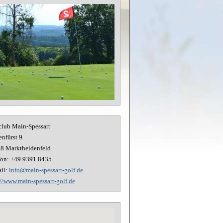
club Main-Spessart
enfürst 9
28
Marktheidenfeld
fon:
+49 9391 8435
il:
info@main-spessart-golf.de
://www.main-spessart-golf.de