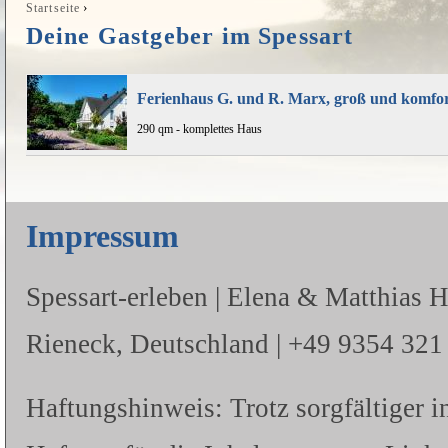
›
Startseite
Sie sind hier
Deine Gastgeber im Spessart
Ferienhaus G. und R. Marx, groß und komfort
290 qm - komplettes Haus
Impressum
Spessart-erleben | Elena & Matthias 
Rieneck, Deutschland | +49 9354 321 |
Haftungshinweis: Trotz sorgfältiger i