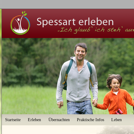
User menu
Startseite
Erleben
Übernachten
Praktische Infos
Leben