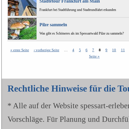
Städtetour Frankfurt am Main
Frankfurt bei Stadtführung und Stadtrundfahrt erkunden
Pilze sammeln
Was gibt es Schöneres als im Spessartwald Pilze zu sammeln?
« erste Seite
‹ vorherige Seite
…
4
5
6
7
8
9
10
11
Seiten
Seite »
Rechtliche Hinweise für die T
* Alle auf der Website spessart-erleb
Vorschläge. Für Planung und Durchfü